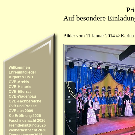
Pr
Auf besondere Einladun
Bilder vom 11.Januar 2014 © Karina
Willkommen
Ehrenmitglieder
Airport & CVB
CVB-Archiv
CVB-Historie
CVB-Elferrat
CVB-Wagenbau
CVB-Fachbereiche
CvB und Presse
CVB aus 2009
Kp-Eröffnung 2026
Faschingsnacht 2026
Fremdensitzung 2026
Weiberfastnacht 2026
Fastnachtszug2026